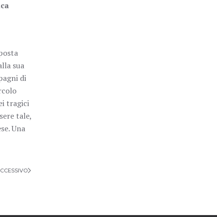
ca
pposta
lla sua
pagni di
rcolo
i tragici
sere tale,
ese. Una
CCESSIVO