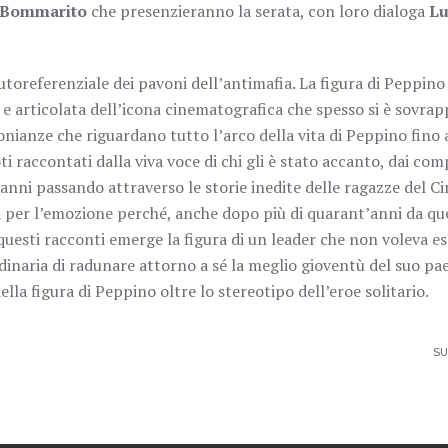
 Bommarito
che presenzieranno la serata, con loro dialoga
Lu
oreferenziale dei pavoni dell’antimafia. La figura di Peppino
 articolata dell’icona cinematografica che spesso si è sovra
nianze che riguardano tutto l’arco della vita di Peppino fino a
i raccontati dalla viva voce di chi gli è stato accanto, dai com
i anni passando attraverso le storie inedite delle ragazze del Ci
a per l’emozione perché, anche dopo più di quarant’anni da que
questi racconti emerge la figura di un leader che non voleva es
naria di radunare attorno a sé la meglio gioventù del suo pa
ella figura di Peppino oltre lo stereotipo dell’eroe solitario.
SU