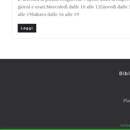
giorni e orari:Mercoledì dalle 10 alle 12Giovedì dalle
alle 19Sabato dalle 16 alle 19
Leggi
Bib
Pia
info