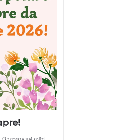
apre!
 Ci trovate nei soliti