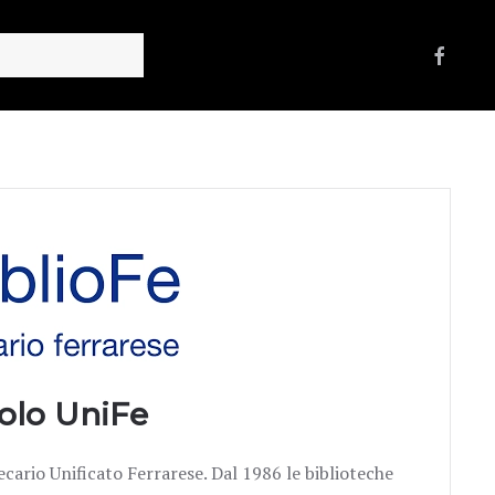
olo UniFe
ecario Unificato Ferrarese. Dal 1986 le biblioteche