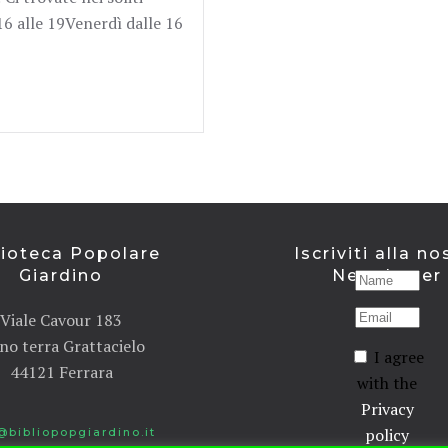
 16 alle 19Venerdì dalle 16
lioteca Popolare
Iscriviti alla no
Giardino
Newsletter
Viale Cavour 183
no terra Grattacielo
I agree
44121 Ferrara
with the
Privacy
policy
@bibliopopgiardino.it