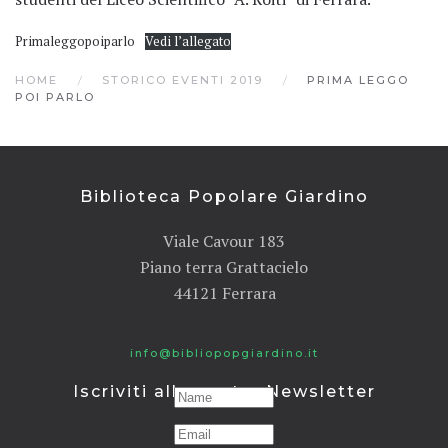
Primaleggopoiparlo
Vedi l’allegato
HOME
STORICO EVENTI 2019
PRIMA LEGGO
POI PARLO
Biblioteca Popolare Giardino
Viale Cavour 183
Piano terra Grattacielo
44121 Ferrara
info@bibliopopgiardino.it
Iscriviti alla nostra Newsletter