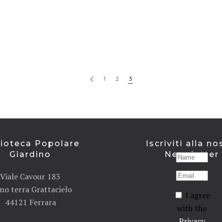
1
2
3
lioteca Popolare
Iscriviti alla no
Giardino
Newsletter
Viale Cavour 183
no terra Grattacielo
I agree
44121 Ferrara
with the
Privacy