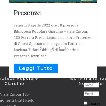
Presenze
venerdì 8 aprile 2022 ore 18 presso la
Biblioteca Popolare Giardino – viale Cavour,
183 Ferrara Presentazione del libro Presenze
di Gloria Spessotto dialoga con l’autrice
1
2
3
Luciana Tufani Obbligo di mascherina
PresenzeDownload
Leggi Tutto
lioteca Popolare
Iscriviti alla no
Giardino
Newsletter
Viale Cavour 183
no terra Grattacielo
I agree