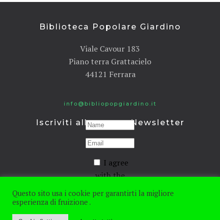
Biblioteca Popolare Giardino
Viale Cavour 183
Piano terra Grattacielo
44121 Ferrara
info@bibliopopgiardino.it
Iscriviti alla nostra Newsletter
I agree
with the
Privacy
Questo sito usa i cookie per garantirti la migliore
policy
esperienza di fruizione .