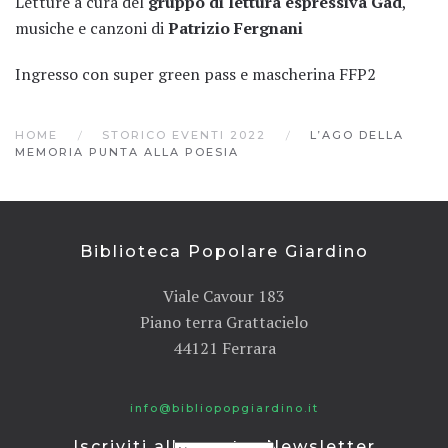
Letture a cura del
gruppo di lettura espressiva Gad
,
musiche e canzoni di
Patrizio Fergnani
Ingresso con super green pass e mascherina FFP2
HOME
STORICO EVENTI 2022
L’AGO DELLA
MEMORIA PUNTA ALLA POESIA
Biblioteca Popolare Giardino
Viale Cavour 183
Piano terra Grattacielo
44121 Ferrara
info@bibliopopgiardino.it
Iscriviti alla nostra Newsletter