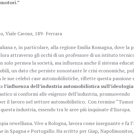
 motori.”
o, Viale Cavour, 189- Ferrara
taliana e, in particolare, alla regione Emilia Romagna, dove la 
ora attraverso gli occhi di un professore di un istituto tecnic
n solo permea la società, ma influenza anche il sistema educat
obili, un dato che persiste nonostante le crisi economiche, pol
 le sue celebri case automobilistiche, riflette questa passione 
ga
l’influenza dell’industria automobilistica sull’ideologia
astico si conformi alle esigenze dell’industria, promuovendo
per il lavoro nel settore automobilistico. Con termine “Tumor
questa industria, essendo tra le aree più inquinate d’Europa.
opia orwelliana. Vive a Bologna, lavora come insegnante e fa l’a
e in Spagna e Portogallo. Ha scritto per Giap, Napolimonitor