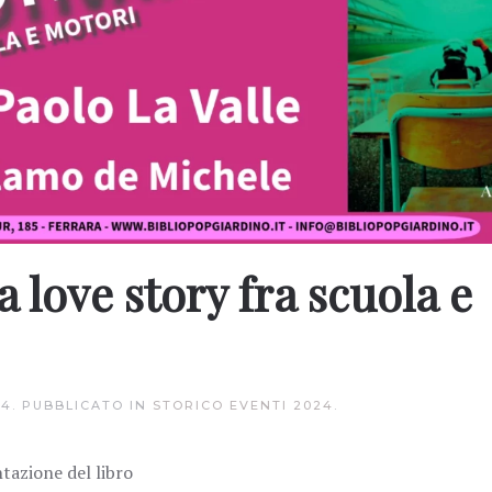
a love story fra scuola e
24
. PUBBLICATO IN
STORICO EVENTI 2024
.
ntazione del libro