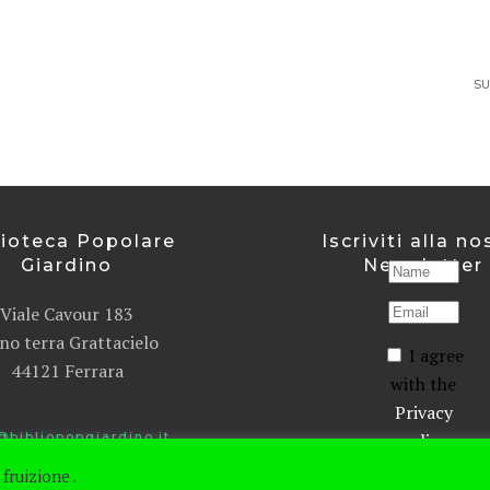
SU
lioteca Popolare
Iscriviti alla no
Giardino
Newsletter
Viale Cavour 183
no terra Grattacielo
I agree
44121 Ferrara
with the
Privacy
policy
@bibliopopgiardino.it
fruizione .