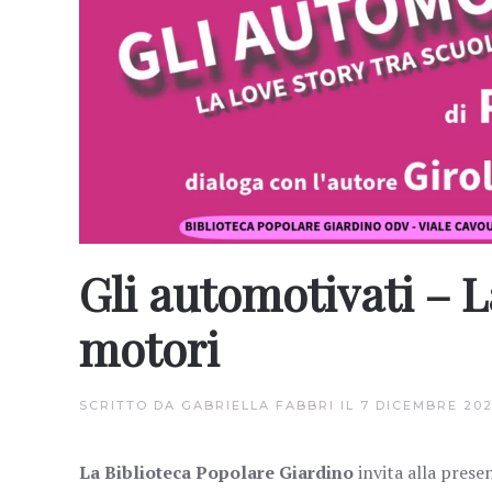
Gli automotivati – L
motori
SCRITTO DA
GABRIELLA FABBRI
IL
7 DICEMBRE 20
La Biblioteca Popolare Giardino
invita alla prese