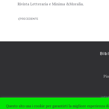
Rivista Letteraria e Minima &Moralia.
PRECEDENTE
Bib
Pia
info
Questo sito usa i cookie per garantirti la migliore esperienza di 