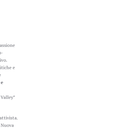
passione
o-
ivo.
itiche e
e
 e
 Valley”
ttivista.
, Nuova