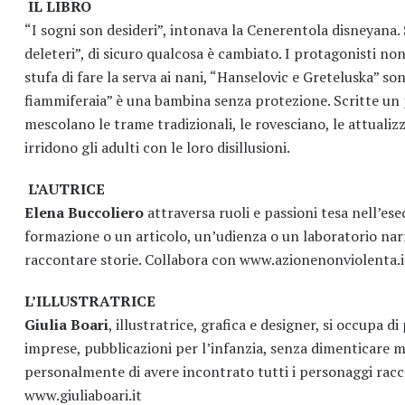
IL LIBRO
“I sogni son desideri”, intonava la Cenerentola disneyana. 
deleteri”, di sicuro qualcosa è cambiato. I protagonisti no
stufa di fare la serva ai nani, “Hanselovic e Greteluska” 
fiammiferaia” è una bambina senza protezione. Scritte un p
mescolano le trame tradizionali, le rovesciano, le attualizza
irridono gli adulti con le loro disillusioni.
L’AUTRICE
Elena Buccoliero
attraversa ruoli e passioni tesa nell’ese
formazione o un articolo, un’udienza o un laboratorio narra
raccontare storie. Collabora con
www.azionenonviolenta.i
L’ILLUSTRATRICE
Giulia Boari
, illustratrice, grafica e designer, si occupa 
imprese, pubblicazioni per l’infanzia, senza dimenticare m
personalmente di avere incontrato tutti i personaggi racco
www.giuliaboari.it