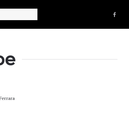
be
 Ferrara