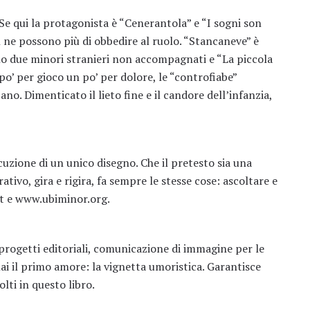
Se qui la protagonista è “Cenerantola” e “I sogni son
n ne possono più di obbedire al ruolo. “Stancaneve” è
sono due minori stranieri non accompagnati e “La piccola
o’ per gioco un po’ per dolore, le “controfiabe”
no. Dimenticato il lieto fine e il candore dell’infanzia,
cuzione di un unico disegno. Che il pretesto sia una
tivo, gira e rigira, fa sempre le stesse cose: ascoltare e
t
e
www.ubiminor.org
.
di progetti editoriali, comunicazione di immagine per le
ai il primo amore: la vignetta umoristica. Garantisce
lti in questo libro.