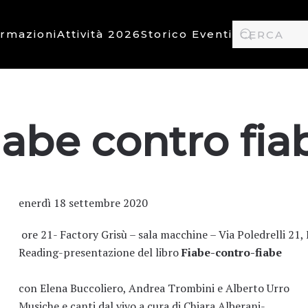
ormazioni
Attività 2026
Storico Eventi
iabe contro fia
enerdì 18 settembre 2020
ore 21- Factory Grisù – sala macchine – Via Poledrelli 21,
Reading-presentazione del libro
Fiabe-contro-fiabe
con Elena Buccoliero, Andrea Trombini e Alberto Urro
Musiche e canti dal vivo a cura di Chiara Alberani-