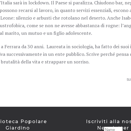
talia sarà in lockdown. Il Paese si paralizza. Chiudono bar, ne
 possono recarsi al lavoro, in quanto servizi essenziali, escono 
 Leone: silenzio e arbusti che rotolano nel deserto. Anche Isabe
claustrofobica, come se non ne avesse abbastanza di rogne: l’ang
dal marito, un mutuo e un figlio adolescente.
e a Ferrara da 30 anni. Laureata in sociologia, ha fatto dei suoi i
va successivamente in un ente pubblico. Scrive perché pensa 
rutalità della vita e strappare un sorriso.
SU
lioteca Popolare
Iscriviti alla no
Giardino
Newsletter