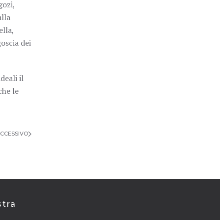
gozi,
alla
lla,
oscia dei
deali il
che le
CCESSIVO
stra