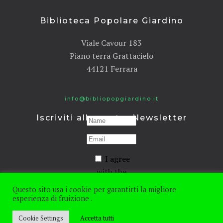
Biblioteca Popolare Giardino
Viale Cavour 183
Piano terra Grattacielo
44121 Ferrara
info@bibliopopgiardino.it
Iscriviti alla nostra Newsletter
I agree
with the
Privacy
Questo sito usa i cookie per garantirti la migliore
policy
esperienza di fruizione .
Cookie Settings
Accetta tutti
ISCRIVITI