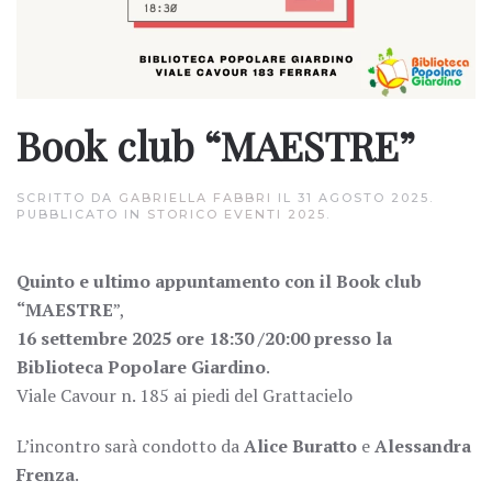
Book club “MAESTRE”
SCRITTO DA
GABRIELLA FABBRI
IL
31 AGOSTO 2025
.
PUBBLICATO IN
STORICO EVENTI 2025
.
Quinto e ultimo appuntamento con il Book club
“MAESTRE
”,
16 settembre 2025 ore 18:30 /20:00 presso la
Biblioteca Popolare Giardino
.
Viale Cavour n. 185 ai piedi del Grattacielo
L’incontro sarà condotto da
Alice Buratto
e
Alessandra
Frenza
.