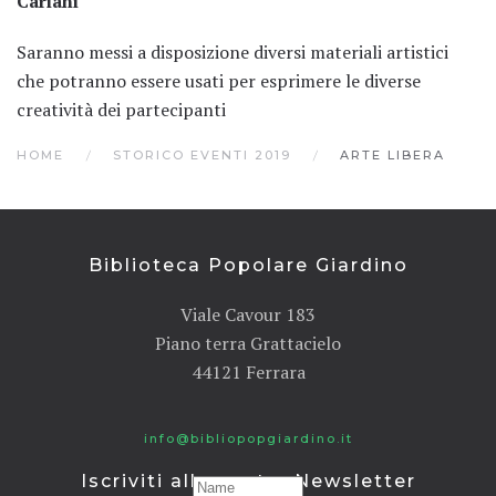
Cariani
Saranno messi a disposizione diversi materiali artistici
che potranno essere usati per esprimere le diverse
creatività dei partecipanti
HOME
STORICO EVENTI 2019
ARTE LIBERA
Biblioteca Popolare Giardino
Viale Cavour 183
Piano terra Grattacielo
44121 Ferrara
info@bibliopopgiardino.it
Iscriviti alla nostra Newsletter