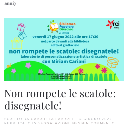
anni)
Non rompete le scatole:
disegnatele!
SCRITTO DA
GABRIELLA FABBRI
IL
14 GIUGNO 2022
.
SU
PUBBLICATO IN
SEGNALAZIONI
.
NESSUN COMMENTO
NON