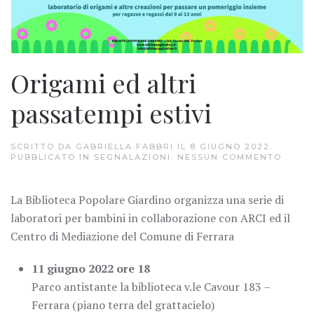
Origami ed altri
passatempi estivi
SCRITTO DA
GABRIELLA FABBRI
IL
8 GIUGNO 2022
.
SU
PUBBLICATO IN
SEGNALAZIONI
.
NESSUN COMMENTO
ORIGA
ED
ALTRI
La Biblioteca Popolare Giardino organizza una serie di
PASSA
ESTIVI
laboratori per bambini in collaborazione con ARCI ed il
Centro di Mediazione del Comune di Ferrara
11 giugno 2022 ore 18
Parco antistante la biblioteca v.le Cavour 183 –
Ferrara (piano terra del grattacielo)