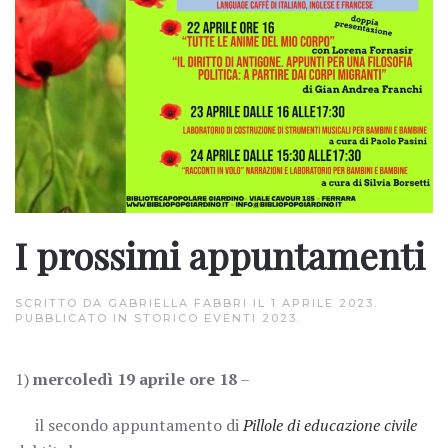
I prossimi appuntamenti
SCRITTO DA
GABRIELLA FABBRI
IL
1 APRILE 2023
.
PUBBLICATO IN
STORICO EVENTI 2023
.
1)
mercoledì 19 aprile ore 18
–
il secondo appuntamento di
Pillole di educazione civile