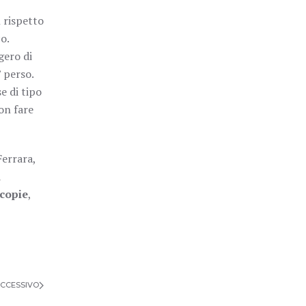
l rispetto
o.
gero di
’ perso.
e di tipo
non fare
Ferrara,
a
copie
,
CCESSIVO