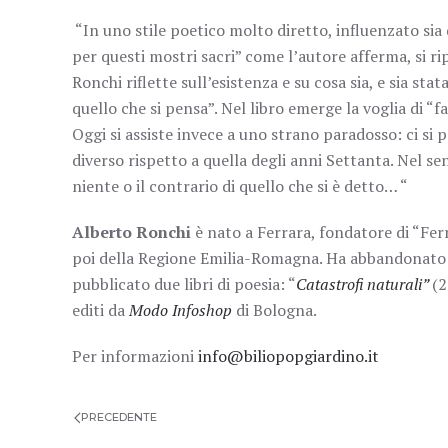
“In uno stile poetico molto diretto, influenzato sia 
per questi mostri sacri” come l’autore afferma, si ri
Ronchi riflette sull’esistenza e su cosa sia, e sia sta
quello che si pensa”. Nel libro emerge la voglia di “f
Oggi si assiste invece a uno strano paradosso: ci si 
diverso rispetto a quella degli anni Settanta. Nel se
niente o il contrario di quello che si è detto… “
Alberto Ronchi
è nato a Ferrara, fondatore di “Ferr
poi della Regione Emilia-Romagna. Ha abbandonato la
pubblicato due libri di poesia: “
Catastrofi naturali”
(2
editi da
Modo Infoshop
di Bologna.
Per informazioni
info@biliopopgiardino.it
PRECEDENTE