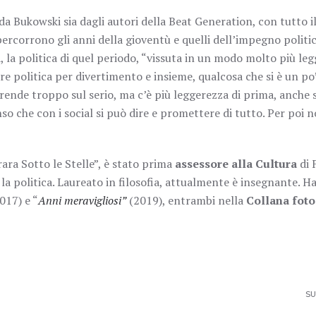
da Bukowski sia dagli autori della Beat Generation, con tutto i
percorrono gli anni della gioventù e quelli dell’impegno politic
ta, la politica di quel periodo, “vissuta in un modo molto più leg
are politica per divertimento e insieme, qualcosa che si è un po
prende troppo sul serio, ma c’è più leggerezza di prima, anche s
nso che con i social si può dire e promettere di tutto. Per poi 
ara Sotto le Stelle”, è stato prima
assessore alla Cultura
di 
 politica. Laureato in filosofia, attualmente è insegnante. H
017) e “
Anni meravigliosi”
(2019), entrambi nella
Collana foto
SU