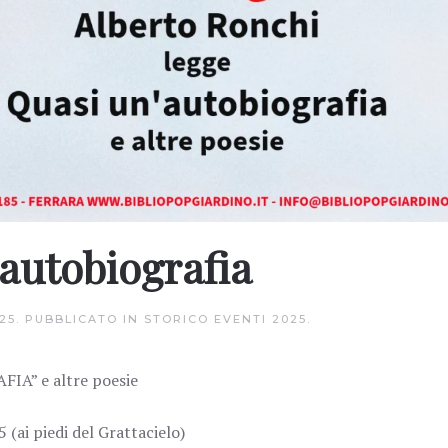
autobiografia
25
. PUBBLICATO IN
STORICO EVENTI 2025
.
A” e altre poesie
 (ai piedi del Grattacielo)