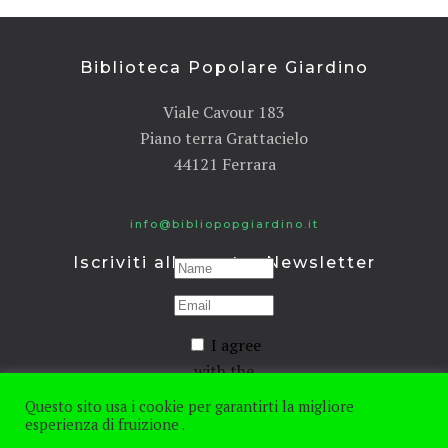
Biblioteca Popolare Giardino
Viale Cavour 183
Piano terra Grattacielo
44121 Ferrara
info@bibliopopgiardino.it
Iscriviti alla nostra Newsletter
I agree
with the
Privacy
Questo sito usa i cookie per garantirti la migliore
policy
esperienza di fruizione .