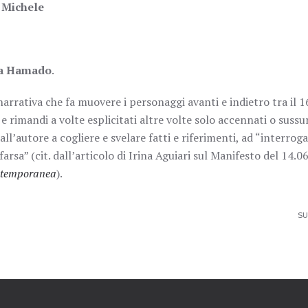
 Michele
a Hamado
.
rrativa che fa muovere i personaggi avanti e indietro tra il 16
e rimandi a volte esplicitati altre volte solo accennati o sussur
dall’autore a cogliere e svelare fatti e riferimenti, ad “interroga
arsa” (cit. dall’articolo di Irina Aguiari sul Manifesto del 14.0
ontemporanea
).
SU