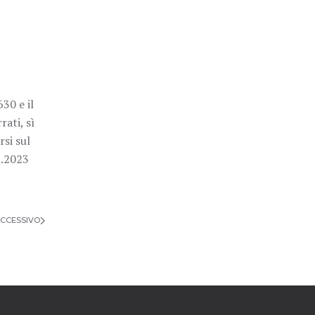
30 e il
rati, sì
rsi sul
6.2023
CCESSIVO