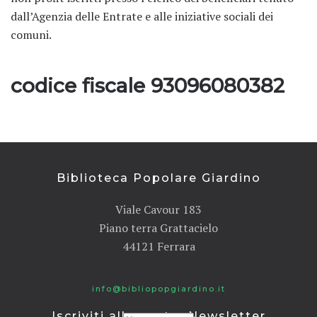
dall’Agenzia delle Entrate e alle iniziative sociali dei
comuni.
codice fiscale 93096080382
Biblioteca Popolare Giardino
Viale Cavour 183
Piano terra Grattacielo
44121 Ferrara
info@bibliopopgiardino.it
Iscriviti alla nostra Newsletter